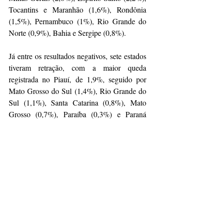
Tocantins e Maranhão (1,6%), Rondônia 
(1,5%), Pernambuco (1%), Rio Grande do 
Norte (0,9%), Bahia e Sergipe (0,8%).
Já entre os resultados negativos, sete estados 
tiveram retração, com a maior queda 
registrada no Piauí, de 1,9%, seguido por 
Mato Grosso do Sul (1,4%), Rio Grande do 
Sul (1,1%), Santa Catarina (0,8%), Mato 
Grosso (0,7%), Paraíba (0,3%) e Paraná 
(0,2%). O Distrito Federal manteve 
estabilidade, sem variação (0,0%).
Fonte:
Após duas quedas seguidas, varejo 
cresce 2,8% em janeiro, mostra índice da 
Stone
Notícias