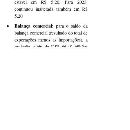
estável em R$ 5,20. Para 2023, 
continuou inalterada também em R$ 
5,20
Balança comercial: 
para o saldo da 
balança comercial (resultado do total de 
exportações menos as importações), a 
projeção subiu de US$ 66,40 bilhões 
para US$ 67,20 bilhões de resultado 
positivo em 2022. Para o ano que vem, 
a estimativa dos especialistas do 
mercado ficou estável em US$ 60 
bilhões de superávit.
Investimento estrangeiro: 
a previsão 
do relatório para a entrada de 
investimentos estrangeiros diretos no 
Brasil neste ano permaneceu em US$ 
58 bilhões. Para 2023, a estimativa 
ficou estável em US$ 65 bilhões de 