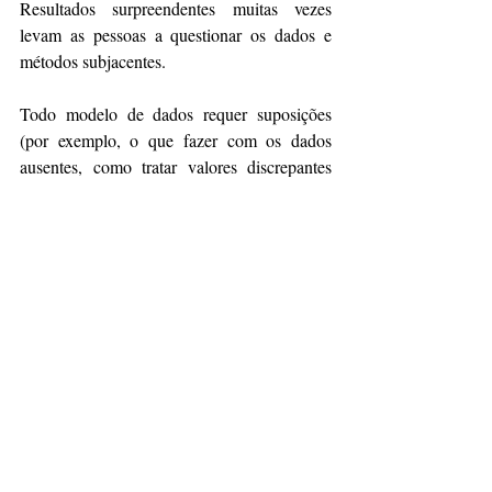
Resultados surpreendentes muitas vezes 
levam as pessoas a questionar os dados e 
métodos subjacentes.
Todo modelo de dados requer suposições 
(por exemplo, o que fazer com os dados 
ausentes, como tratar valores discrepantes 
etc.). Se as equipes de dados que trabalham 
ativamente nas análises não divulgarem e 
discutirem suas suposições com antecedência 
– e, em vez disso, esperarem até o fim -, a 
equipe de negócios irá acumular perguntas e 
apontar os pontos fracos. No entanto, ao 
envolver a equipe de negócios na tomada de 
decisões ao longo do caminho, ela acreditará 
nos resultados e comprometerá sua 
confiança.
Conclusão: a administração de problemas 