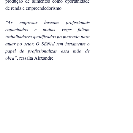
produção de alimentos como oportunidade 
de renda e empreendedorismo. 
“As empresas buscam profissionais 
capacitados e muitas vezes faltam 
trabalhadores qualificados no mercado para 
atuar no setor. O SENAI tem justamente o 
papel de profissionalizar essa mão de 
obra”
, ressalta Alexandre.
Ele destaca que a qualificação técnica 
também contribui para aumentar a eficiência 
produtiva, reduzindo desperdícios e 
melhorando o aproveitamento dos insumos, 
aspecto especialmente relevante em um 
cenário de aumento no custo das matérias-
primas.
Além disso, a formação técnica contribui 