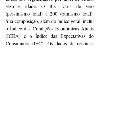
sexo e idade. O ICC varia de zero 
(pessimismo total) a 200 (otimismo total). 
Sua composição, além do índice geral, inclui 
o Índice das Condições Econômicas Atuais 
(ICEA) e o Índice das Expectativas do 
Consumidor (IEC). Os dados da pesquisa 
servem como um balizador para decisões de 
investimento e para formação de estoques 
por parte dos varejistas, bem como para 
outros tipos de investimento das empresas.
Sobre a FecomercioSP
Reúne líderes empresariais, especialistas e 
consultores para fomentar o desenvolvimento 
do empreendedorismo. Em conjunto com o 
governo, mobiliza-se pela desburocratização 
e pela modernização, desenvolve soluções, 
elabora pesquisas e disponibiliza conteúdo 