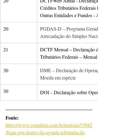
20
DCTFWeb Anual - Declaração de Débitos e 
Créditos Tributários Federais Previdenciários e de 
Outras Entidades e Fundos - Anual​
20
PGDAS-D – Programa Gerador do Documento de
Arrecadação do Simples Nacional
21
DCTF Mensal – Declaração de Débitos e Créditos
Tributários Federais – Mensal
30
DME – Declaração de Operações Liquidadas com
Moeda em espécie
30
​DOI – Declaração sobre Operações Imobiliárias
Fonte: 
https://www.contabeis.com.br/noticias/53882
/fique-por-dentro-da-agenda-tributaria-de-