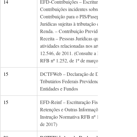
14
EFD-Contribuições – Escrituração Fiscal Digital d
Contribuições incidentes sobre a Receita. – 
Contribuição para o PIS/Pasep e à 
Jurídicas sujeitas à tributação do Imposto sobre a 
Renda. – Contribuição Previdenciária sobre a 
Receita – Pessoas Jurídicas que desenvolvam as 
atividades relacionadas nos arts. 7º e 8º da Lei nº 
12.546, de 2011. (Consulte a Instrução Normativa
RFB nº 1.252, de 1º de março de 2012)
15
DCTFWeb – Declaração de Débitos e Créditos 
Tributários Federais Previdenciários e de Outras 
Entidades e Fundos
15
EFD-Reinf – Escrituração Fiscal Digital de 
Retenções e Outras Informações Fiscais (Consulte
Instrução Normativa RFB nº 1.701, de 14 de març
de 2017)