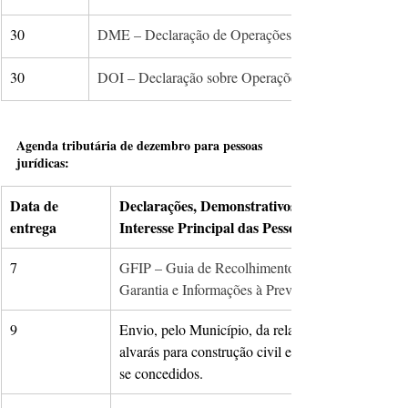
30
DME – Declaração de Operações Liquidadas com Mo
30
DOI – Declaração sobre Operações Imobiliárias
Agenda tributária de dezembro para pessoas 
jurídicas:
​Data de 
Declarações, Demonstrativos e Documentos de 
entrega
Interesse Principal das Pessoas Jurídicas
7
GFIP – Guia de Recolhimento do Fundo de 
Garantia e Informações à Previdência Social
9
Envio, pelo Município, da relação de todos os 
alvarás para construção civil e documentos de habi
se concedidos.