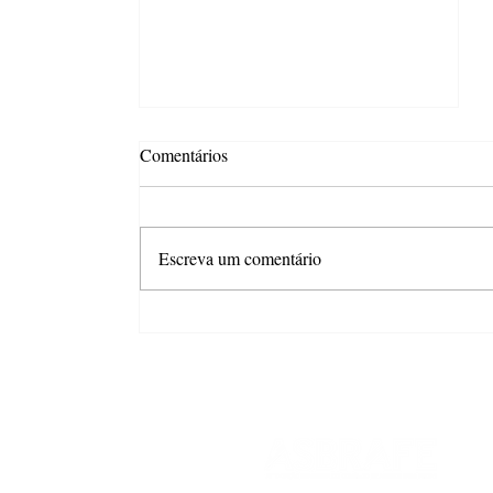
Comentários
Escreva um comentário
Docile relança "Peixinhos do
Vovô" e celebra a força das
memórias que passam de
geração em geração