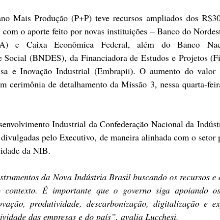
ano Mais Produção (P+P) teve recursos ampliados dos R$300
, com o aporte feito por novas instituições – Banco do Nordes
A
) e 
Caixa Econômica Federal
, além do Banco Naci
 Social (
BNDES
), da Financiadora de Estudos e Projetos (
F
sa e Inovação Industrial (
Embrapii
). O aumento do valor g
m cerimônia de detalhamento da Missão 3, nessa quarta-feira
senvolvimento Industrial da 
Confederação Nacional da Indúst
divulgadas pelo Executivo, de maneira alinhada com o setor p
vidade da NIB.
nstrumentos da Nova Indústria Brasil buscando os recursos e 
o contexto. É importante que o governo siga apoiando os 
ovação, produtividade, descarbonização, digitalização e ex
ividade das empresas e do país”, avalia Lucchesi.