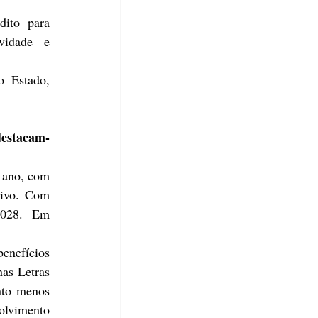
ito para 
vidade e 
 Estado, 
destacam-
ano, com 
tivo. Com 
2028. Em 
enefícios 
as Letras 
nto menos 
lvimento 