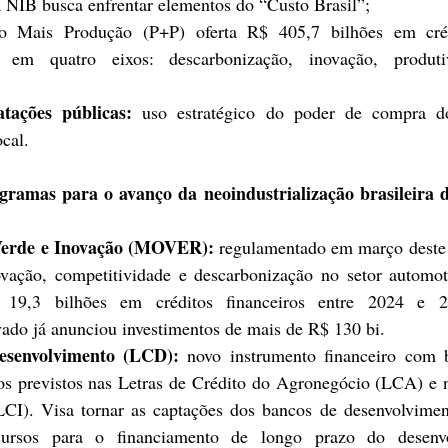
a NIB busca enfrentar elementos do “Custo Brasil”; 
o Mais Produção (P+P) oferta R$ 405,7 bilhões em créd
os em quatro eixos: descarbonização, inovação, produti
tações públicas: 
uso estratégico do poder de compra do
cal.   
gramas para o avanço da neoindustrialização brasileira 
Verde e Inovação (MOVER):
 regulamentado em março deste 
ovação, competitividade e descarbonização no setor automo
 19,3 bilhões em créditos financeiros entre 2024 e 
ivado já anunciou investimentos de mais de R$ 130 bi.
esenvolvimento (LCD): 
novo instrumento financeiro com b
aos previstos nas Letras de Crédito do Agronegócio (LCA) e n
LCI). Visa tornar as captações dos bancos de desenvolvime
cursos para o financiamento de longo prazo do desenvo