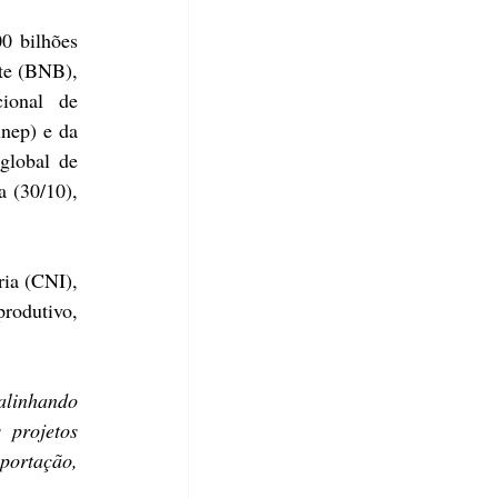
 bilhões 
te (
BNB
), 
onal de 
inep
) e da 
lobal de 
 (30/10), 
ria (CNI)
, 
rodutivo, 
alinhando 
projetos 
portação, 