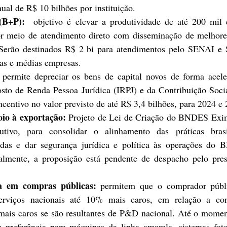
al de R$ 10 bilhões por instituição. 
(B+P):
  objetivo é elevar a produtividade de até 200 mil 
r meio de atendimento direto com disseminação de melhores 
 Serão destinados R$ 2 bi para atendimentos pelo SENAI e 
as e médias empresas. 
 
permite depreciar os bens de capital novos de forma acele
osto de Renda Pessoa Jurídica (IRPJ) e da Contribuição Socia
entivo no valor previsto de até R$ 3,4 bilhões, para 2024 e 
io à exportação: 
Projeto de Lei de Criação do BNDES Exim
tivo, para consolidar o alinhamento das práticas brasil
adas e dar segurança jurídica e política às operações do 
almente, a proposição está pendente de despacho pelo presi
a em compras públicas:
 permitem que o comprador públi
serviços nacionais até 10% mais caros, em relação a conc
mais caros se são resultantes de P&D nacional. Até o momen
 preferência para máquinas da linha amarela, sistemas fotov