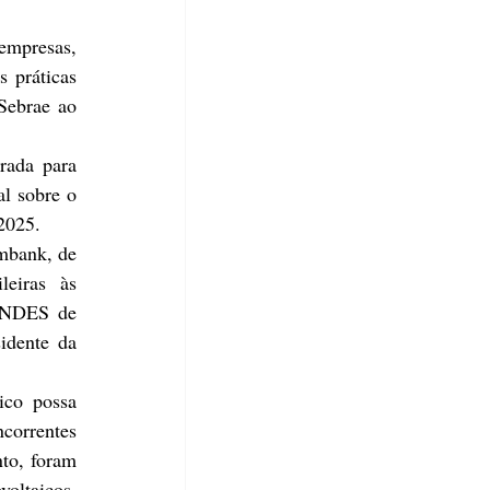
empresas, 
práticas 
Sebrae ao 
rada para 
l sobre o 
2025. 
bank, de 
eiras às 
BNDES de 
dente da 
co possa 
orrentes 
to, foram 
oltaicos, 