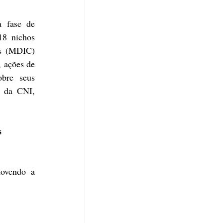
 fase de 
8 nichos 
s (
MDIC
) 
 ações de 
bre seus 
l da CNI, 
s 
 
ovendo a 