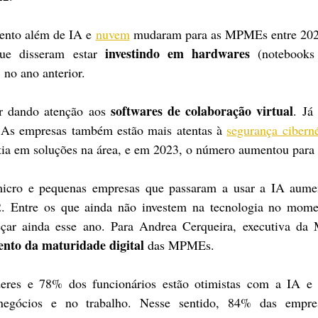
mento além de IA e 
nuvem
 mudaram para as MPMEs entre 2022
investindo em hardwares
e disseram estar 
 (notebooks 
 no ano anterior.
softwares de colaboração virtual
 dando atenção aos 
. Já
 As empresas também estão mais atentas à 
segurança ciberné
tia em soluções na área, e em 2023, o número aumentou para
cro e pequenas empresas que passaram a usar a IA aumen
 Entre os que ainda não investem na tecnologia no mome
ar ainda esse ano. Para Andrea Cerqueira, executiva da Mi
nto da maturidade digital
 das MPMEs.
eres e 78% dos funcionários estão otimistas com a IA e
negócios e no trabalho. Nesse sentido, 84% das empres