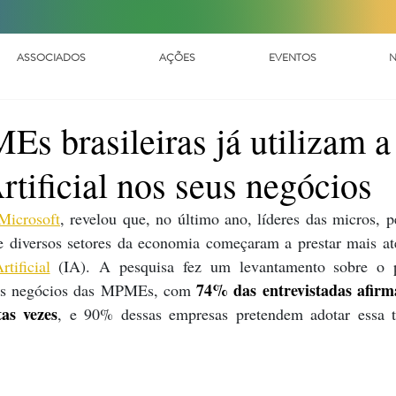
ASSOCIADOS
AÇÕES
EVENTOS
N
 brasileiras já utilizam a
rtificial nos seus negócios
Microsoft
, revelou que, no último ano, líderes das micros, p
e diversos setores da economia começaram a prestar mais at
rtificial
 (IA). A pesquisa fez um levantamento sobre o p
74% das entrevistadas afirm
 nos negócios das MPMEs, com 
as vezes
, e 90% dessas empresas pretendem adotar essa te