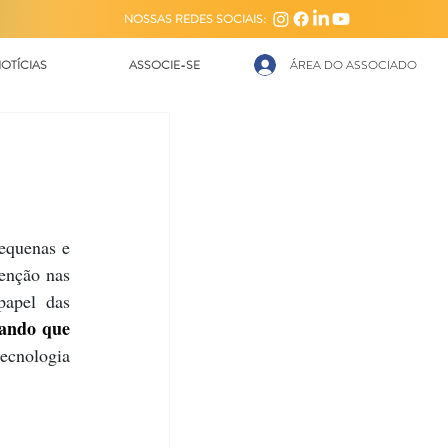
NOSSAS REDES SOCIAIS:
OTÍCIAS
ASSOCIE-SE
ÁREA DO ASSOCIADO
equenas e 
enção nas 
apel das 
ando que 
cnologia 