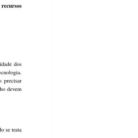
recursos 
dade dos 
cnologia. 
 precisar 
lho devem 
 se trata 