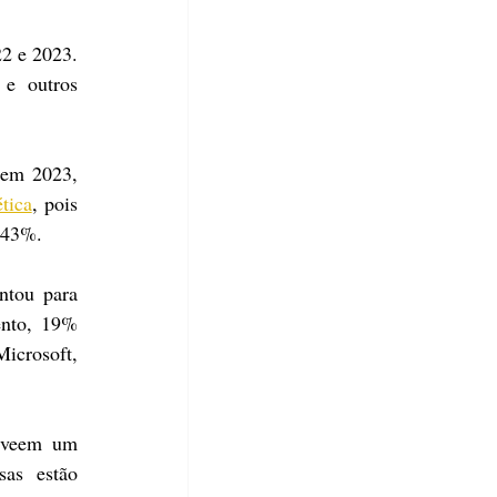
 e 2023. 
e outros 
 em 2023, 
tica
, pois 
 43%.
tou para 
nto, 19% 
crosoft, 
 veem um 
as estão 