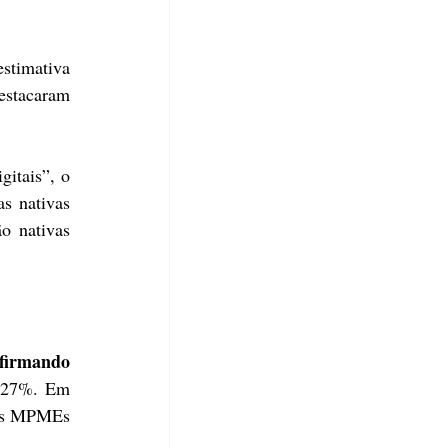
stimativa 
estacaram 
itais”, o 
 nativas 
 nativas 
firmando 
 27%. Em 
as MPMEs 