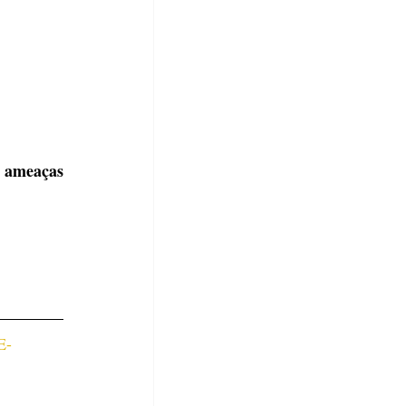
 ameaças 
E-