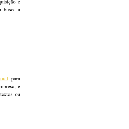
isição e 
 busca a 
tual
 para 
presa, é 
textos ou 