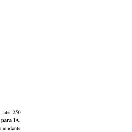
 até 250 
e para IA
, 
ependente 