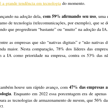
é a grande tendência em tecnologia
 do momento.
com 59% afirmando seu uso
nçando na adoção dela, 
, uma e
amo de tecnologia (telecomunicações, por exemplo), que se d
endo que progrediram “bastante” ou “muito” na adoção da IA.
ntre as empresas que são “nativas digitais” e “não nativas dig
nda maior. Nesta comparação, 78% dos líderes das empresas
am a IA como prioridade na empresa, contra os 53% das não
47% das empresas a
, também houve um rápido avanço, com 
ologia
. Enquanto em 2022 essa porcentagem era de apenas
s para as tecnologias de armazenamento de nuvem, que 56% d
22.