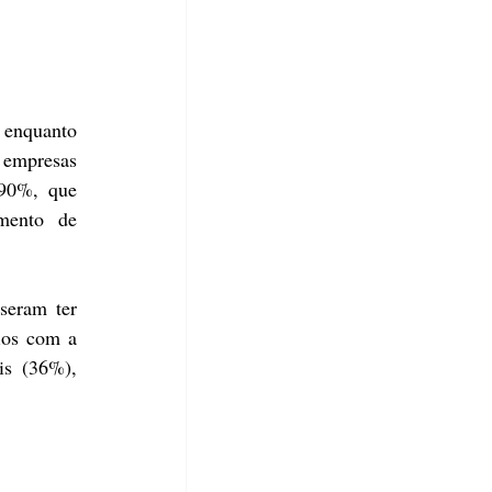
enquanto 
 empresas 
90%, que 
ento de 
eram ter 
ios com a 
contratação de talentos com habilidades em IA (36%), a capacitação de talentos atuais (36%), 