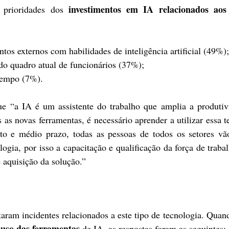
investimentos em IA relacionados aos 
 prioridades dos 
entos externos com habilidades de inteligência artificial (49%);
do quadro atual de funcionários (37%);
tempo (7%).
e “a IA é um assistente do trabalho que amplia a produtivi
as novas ferramentas, é necessário aprender a utilizar essa te
to e médio prazo, todas as pessoas de todos os setores vão
ogia, por isso a capacitação e qualificação da força de traba
e aquisição da solução.”
m incidentes relacionados a este tipo de tecnologia. Quando
o uso das ferramentas 
de IA, as respostas foram as seguintes: