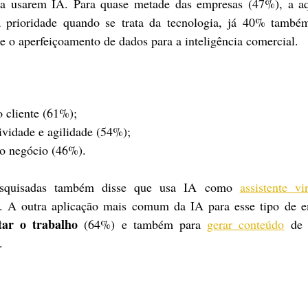
 a usarem IA. Para quase metade das empresas (47%), a aqu
 prioridade quando se trata da tecnologia, já 40% também
e o aperfeiçoamento de dados para a inteligência comercial.
o cliente (61%);
ividade e agilidade (54%);
do negócio (46%).
esquisadas também disse que usa IA como 
assistente vir
. A outra aplicação mais comum da IA para esse tipo de em
tar o trabalho
 (64%) e também para 
gerar conteúdo
 de 
.